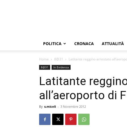
POLITICA
CRONACA
ATTUALITÀ
Home
8@31
Latitante reggino arrestato all’aerop
8@31
In Evidenza
Latitante reggin
all’aeroporto di 
By
s.miceli
-
3 Novembre 2012