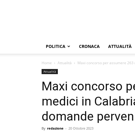
POLITICA
CRONACA
ATTUALITÀ
Home
Attualità
Maxi concorso per assumere 263 me
Attualità
Maxi concorso p
medici in Calabri
domande perven
By
redazione
-
20 Ottobre 2023