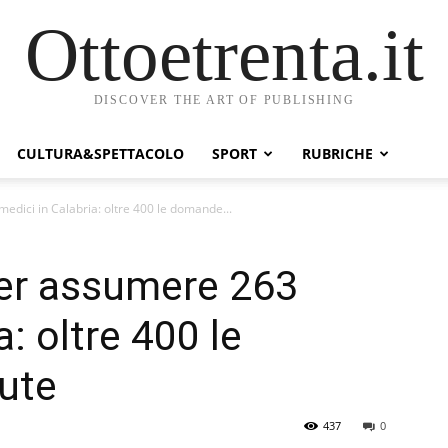
Ottoetrenta.it
DISCOVER THE ART OF PUBLISHING
CULTURA&SPETTACOLO
SPORT
RUBRICHE
dici in Calabria: oltre 400 le domande...
er assumere 263
a: oltre 400 le
ute
437
0