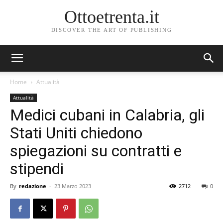
Ottoetrenta.it
DISCOVER THE ART OF PUBLISHING
Home
Attualità
Attualità
Medici cubani in Calabria, gli
Stati Uniti chiedono
spiegazioni su contratti e
stipendi
By
redazione
-
23 Marzo 2023
2712
0