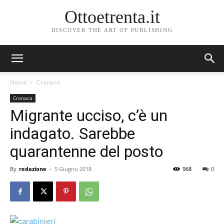
Ottoetrenta.it
DISCOVER THE ART OF PUBLISHING
Home
Cronaca
Cronaca
Migrante ucciso, c’è un
indagato. Sarebbe
quarantenne del posto
By
redazione
-
5 Giugno 2018
968
0