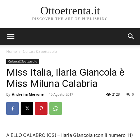
Ottoetrenta.it
DISCOVER THE ART OF PUBLISHING
Home
Cultura&Spettacolo
Cultura&Spettacolo
Miss Italia, Ilaria Giancola è
Miss Miluna Calabria
By
Andreina Morrone
-
15 Agosto 2017
2128
0
AIELLO CALABRO (CS) – Ilaria Giancola (con il numero 11)