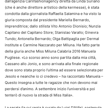
dall’agenzia Carlifashionagency diretta da Linda Suriano
(che è anche direttore artistico della kermesse), è stata
condotta dalla giornalista Raffaella Salamina e ha visto la
giuria composta dal presidente Mariella Bernardo,
imprenditrice; dallo stilista Vito Antonio Dionisio; Nunzia
Capitano del Capitano Store; Stanislao Varallo; Ginevra
Tundo; Antonella Bernardo; Olga Battipaglia per Dermal
institute e Carmine Naccarato per Miluna. Ha fatto parte
della giuria anche Miss Miluna Calabria 2016 Manuela
Pugliese. «Lo scorso anno sono partita dalla mia città,
Cassano allo Jonio, e sono arrivata alla finale regionale
dove sono stata proprio l’ultima ad essere selezionata per
Jesolo e neanche io ci credevo – ha raccontato Manuela –
Questo insegna a tutte le ragazze che non devono mai
perdersi d’animo. A settembre inizio l’università e poi
tenterò di nuovo la strada di Miss Italia».
La serata (la cui regia è curata da Luigi D’Alife), sostenuta