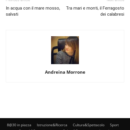
Previous article
Next article
In acqua con il mare mosso,
Tra mari e monti, il Ferragosto
salvati
dei calabresi
Andreina Morrone
8@30 in piazza
Istruzione&Ricerca
Cultura&Spettacolo
Sport