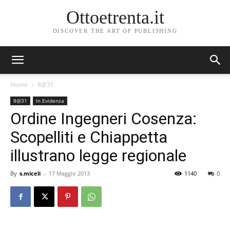
Ottoetrenta.it
DISCOVER THE ART OF PUBLISHING
Home
8@31
8@31
In Evidenza
Ordine Ingegneri Cosenza:
Scopelliti e Chiappetta
illustrano legge regionale
By
s.miceli
-
17 Maggio 2013
1140
0