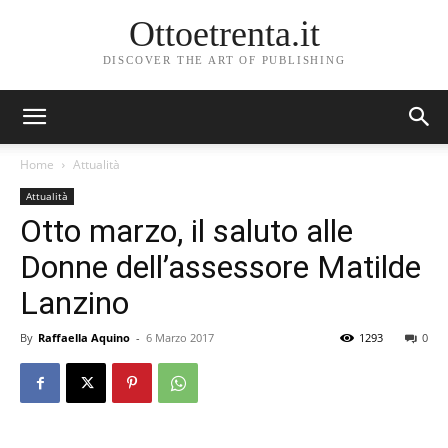
Ottoetrenta.it
DISCOVER THE ART OF PUBLISHING
Home
Attualità
Attualità
Otto marzo, il saluto alle
Donne dell’assessore Matilde
Lanzino
By
Raffaella Aquino
-
6 Marzo 2017
1293
0