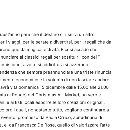
est’anno pare che il destino ci riservi un altro
 i viaggi, per le serate a divertirsi, per i regali che da
urano questa magica festività. E così accade che
unciare ai classici regali per sostituirli con dei ”
minuiscono, a volte si addirittura si azzerano.
tendenza che sembra preannunciare una triste rinuncia
 momento economico e la volontà di non lasciare andare
e avrà vita domenica 15 dicembre dalle 15.00 alle 21.00
cata di Rende) del Christmas Art Market, un vero e
i e artisti locali esporre le loro creazioni originali,
oloro i quali, nonostante tutto, vogliono continuare a
l’evento, promosso da Paola Orrico, abitudinaria di
le, e da Francesca De Rose, quello di valorizzare l’arte