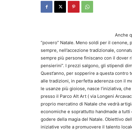
Anche qu
“povero” Natale. Meno soldi per il cenone, per
sempre, nell’accezione tradizionale, connat
sempre più persone finiscano con il dover rin
pensierini”. I prezzi salgono, gli stipendi di
Quest’anno, per sopperire a questa contro 
alle tradizioni, in perfetta aderenza con il
le usanze più gioiose, nasce l’iniziativa, ch
presso il Parco Alt Art ( via Longeni Arcava
proprio mercatino di Natale che vedrà artigian
economiche e soprattutto handmade a tutti c
godere della magia del Natale. Obiettivo del
iniziative volte a promuovere il talento loca