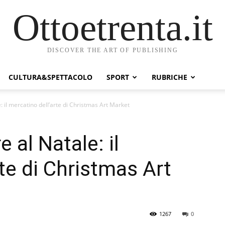
Ottoetrenta.it
DISCOVER THE ART OF PUBLISHING
CULTURA&SPETTACOLO
SPORT
RUBRICHE
: il mercatino dell’arte di Christmas Art Market
 al Natale: il
te di Christmas Art
1267
0