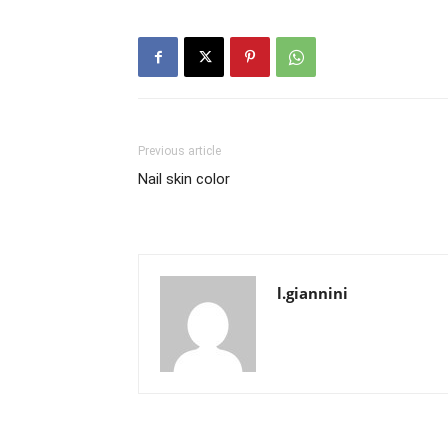
Previous article
Nail skin color
l.giannini