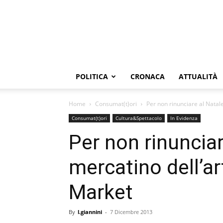
POLITICA
CRONACA
ATTUALITÀ
Home
Consumat(t)ori
Per non rinunciare al Natale
Consumat(t)ori
Cultura&Spettacolo
In Evidenza
Per non rinunciare
mercatino dell’ar
Market
By
l.giannini
-
7 Dicembre 2013