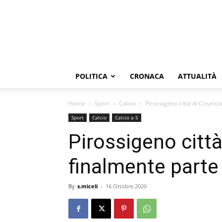
POLITICA
CRONACA
ATTUALITÀ
Home
Sport
Calcio
Pirossigeno città di Cosenz
Sport
Calcio
Calcio a 5
Pirossigeno citt
finalmente parte
By
s.miceli
-
16 Ottobre 2020