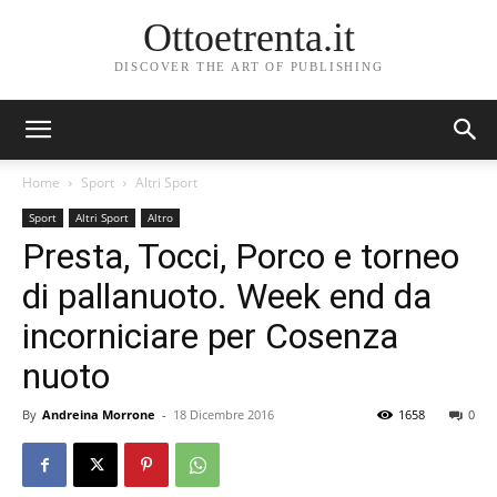
Ottoetrenta.it
DISCOVER THE ART OF PUBLISHING
Home
Sport
Altri Sport
Sport
Altri Sport
Altro
Presta, Tocci, Porco e torneo
di pallanuoto. Week end da
incorniciare per Cosenza
nuoto
By
Andreina Morrone
-
18 Dicembre 2016
1658
0