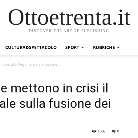
Ottoetrenta.it
DISCOVER THE ART OF PUBLISHING
CULTURA&SPETTACOLO
SPORT
RUBRICHE
l Consiglio Regionale sulla fusione...
e mettono in crisi il
le sulla fusione dei
1306
0