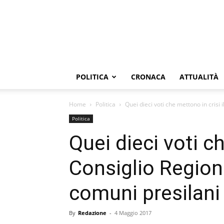
POLITICA
CRONACA
ATTUALITÀ
Home
Politica
Quei dieci voti che mettono in crisi i
Politica
Quei dieci voti ch
Consiglio Regiona
comuni presilani
By
Redazione
-
4 Maggio 2017