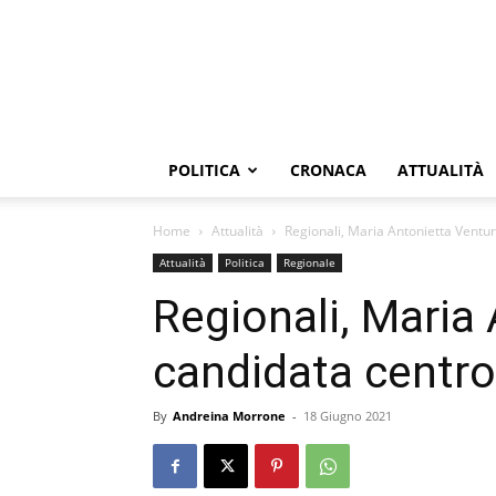
POLITICA
CRONACA
ATTUALITÀ
Home
Attualità
Regionali, Maria Antonietta Ventu
Attualità
Politica
Regionale
Regionali, Maria
candidata centro
By
Andreina Morrone
-
18 Giugno 2021