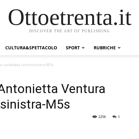
Ottoetrenta.it
DISCOVER THE ART OF PUBLISHING
CULTURA&SPETTACOLO
SPORT
RUBRICHE
ra candidata centrosinistra-M5s
 Antonietta Ventura
sinistra-M5s
2256
0