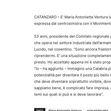
CATANZARO – E’ Maria Antonietta Ventura la
espressa dal centrosinistra con il Moviment
53 anni, presidente del Comitato regionale 
che opera nel settore industriale dell’armame
Lucido, nel cosentino. “Sono ancora frastorn
riprendermi. E’ una situazione completament
presto. Ho accettato appena mi è stato prop
“Io – ha aggiunto – immagino una Calabria pi
potenzialità per diventare il posto più bell
che deve diventare soprattutto vivibile, dov
sappiamo bene, è complicato fare impresa, acc
temi sui quali si può e si deve lavorare”.
TAGS
Maria Antonietta Ventura
primadiattualita