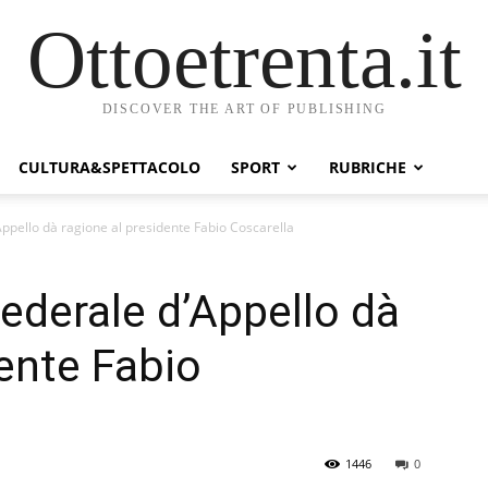
Ottoetrenta.it
DISCOVER THE ART OF PUBLISHING
CULTURA&SPETTACOLO
SPORT
RUBRICHE
Appello dà ragione al presidente Fabio Coscarella
Federale d’Appello dà
dente Fabio
1446
0