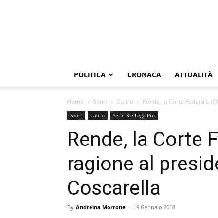
POLITICA
CRONACA
ATTUALITÀ
Home
Sport
Calcio
Rende, la Corte Federale d’
Sport
Calcio
Serie B e Lega Pro
Rende, la Corte 
ragione al presi
Coscarella
By
Andreina Morrone
-
19 Gennaio 2018