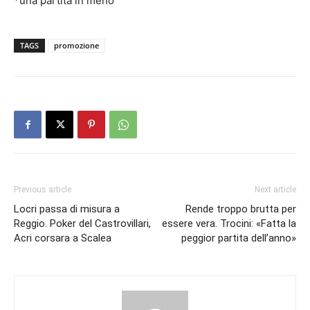
*una partita in meno
TAGS
promozione
Previous article
Next article
Locri passa di misura a
Rende troppo brutta per
Reggio. Poker del Castrovillari,
essere vera. Trocini: «Fatta la
Acri corsara a Scalea
peggior partita dell’anno»