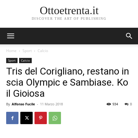
Ottoetrenta.it
DISCOVER THE ART OF PUBLISHING
Home
Sport
Calcio
Sport
Calcio
Tris del Corigliano, restano in
scia Olympic e Sambiase. Ko
il Gioiosa
By
Alfonso Fucile
-
11 Marzo 2018
934
0