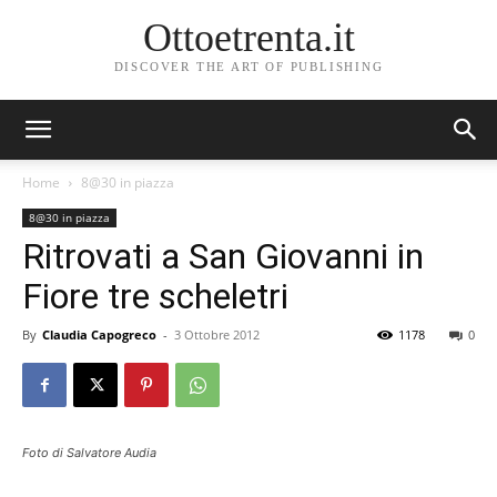
Ottoetrenta.it
DISCOVER THE ART OF PUBLISHING
Home
8@30 in piazza
8@30 in piazza
Ritrovati a San Giovanni in
Fiore tre scheletri
By
Claudia Capogreco
-
3 Ottobre 2012
1178
0
Foto di Salvatore Audia