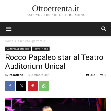
Ottoetrenta.it
DISCOVER THE ART OF PUBLISHING
Home
Cultura&Spettacolo
Cultura&Spettacolo
Primo Piano
Rocco Papaleo star al Teatro
Auditorium Unical
By
redazione
-
10 Dicembre 2024
332
0