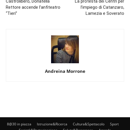
Castrolibero, Donatella
La protesta dei Centri per
Rettore accende l’anfiteatro
l’impiego di Catanzaro,
“Tieri”
Lamezia e Soverato
Andreina Morrone
8@30 in piazza
Istruzione&Ricerca
Cultura&Spettacolo
Sport