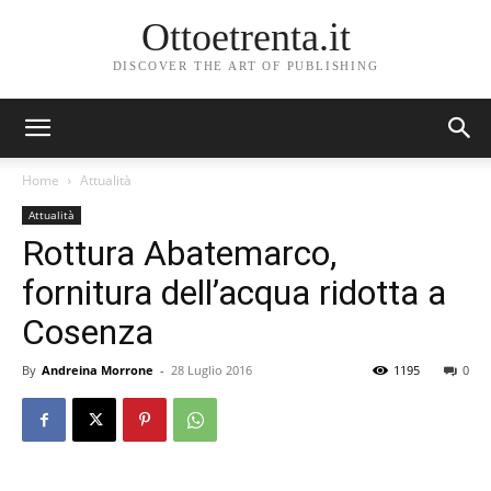
Ottoetrenta.it
DISCOVER THE ART OF PUBLISHING
Home
Attualità
Attualità
Rottura Abatemarco,
fornitura dell’acqua ridotta a
Cosenza
By
Andreina Morrone
-
28 Luglio 2016
1195
0