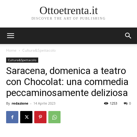
Ottoetrenta.it
DISCOVER THE ART OF PUBLISHING
Home
Cultura&Spettacolo
Cultura&Spettacolo
Saracena, domenica a teatro
con Chocolat: una commedia
peccaminosamente deliziosa
By
redazione
-
14 Aprile 2023
1253
0