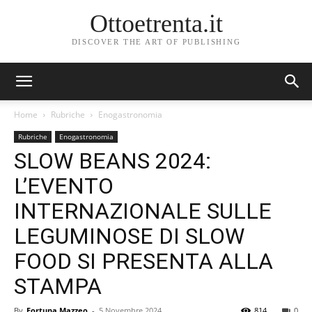
Ottoetrenta.it
DISCOVER THE ART OF PUBLISHING
Home
Rubriche
Enogastronomia
Rubriche
Enogastronomia
SLOW BEANS 2024:
L’EVENTO
INTERNAZIONALE SULLE
LEGUMINOSE DI SLOW
FOOD SI PRESENTA ALLA
STAMPA
By
Fortuna Mazzeo
-
5 Novembre 2024
814
0