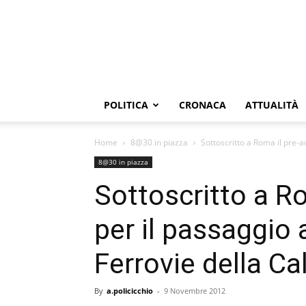
POLITICA
CRONACA
ATTUALITÀ
Home
8@30 in piazza
Sottoscritto a Roma il pre-a
8@30 in piazza
Sottoscritto a R
per il passaggio 
Ferrovie della Ca
By
a.policicchio
-
9 Novembre 2012