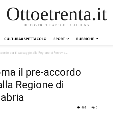
Ottoetrenta.it
DISCOVER THE ART OF PUBLISHING
CULTURA&SPETTACOLO
SPORT
RUBRICHE
ccordo per il passaggio alla Regione di Ferrovie...
oma il pre-accordo
alla Regione di
labria
965
0