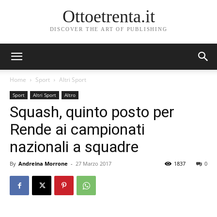
Ottoetrenta.it
DISCOVER THE ART OF PUBLISHING
Home
Sport
Altri Sport
Sport
Altri Sport
Altro
Squash, quinto posto per
Rende ai campionati
nazionali a squadre
By
Andreina Morrone
-
27 Marzo 2017
1837
0