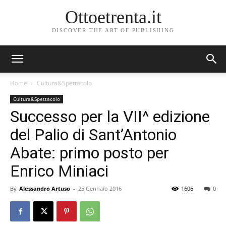
Ottoetrenta.it
DISCOVER THE ART OF PUBLISHING
Home
Cultura&Spettacolo
Cultura&Spettacolo
Successo per la VII^ edizione
del Palio di Sant’Antonio
Abate: primo posto per
Enrico Miniaci
By
Alessandro Artuso
-
25 Gennaio 2016
1606
0