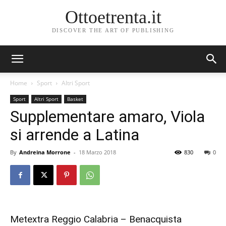
Ottoetrenta.it
DISCOVER THE ART OF PUBLISHING
Home
Sport
Altri Sport
Sport
Altri Sport
Basket
Supplementare amaro, Viola
si arrende a Latina
By
Andreina Morrone
-
18 Marzo 2018
830
0
Metextra Reggio Calabria – Benacquista