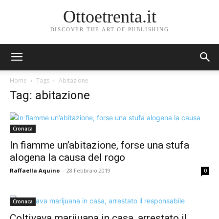
Ottoetrenta.it
DISCOVER THE ART OF PUBLISHING
Home
Tags
Abitazione
Tag: abitazione
Cronaca
In fiamme un’abitazione, forse una stufa
alogena la causa del rogo
Raffaella Aquino
-
28 Febbraio 2019
0
Cronaca
Coltivava marijuana in casa, arrestato il