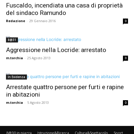
Fuscaldo, incendiata una casa di proprietà
del sindaco Ramundo
Redazione
-
29 Gennaio 2016
0
8@31
Aggressione nella Locride: arrestato
m.torchia
-
25 Agosto 2013
0
In Evidenza
Arrestate quattro persone per furti e rapine
in abitazioni
m.torchia
-
5 Agosto 2013
0
8@30 in piazza
Istruzione&Ricerca
Cultura&Spettacolo
Sport