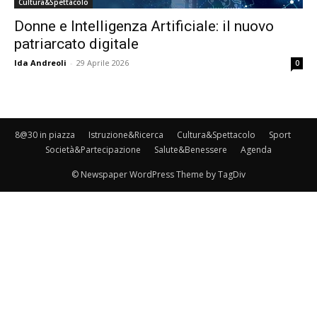
Cultura&Spettacolo
Donne e Intelligenza Artificiale: il nuovo
patriarcato digitale
Ida Andreoli
-
29 Aprile 2026
0
8@30 in piazza
Istruzione&Ricerca
Cultura&Spettacolo
Sport
Società&Partecipazione
Salute&Benessere
Agenda
© Newspaper WordPress Theme by TagDiv