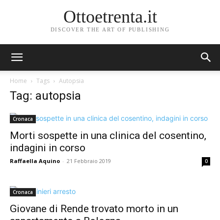
Ottoetrenta.it
DISCOVER THE ART OF PUBLISHING
Home
Tags
Autopsia
Tag: autopsia
Cronaca
Morti sospette in una clinica del cosentino,
indagini in corso
Raffaella Aquino
-
21 Febbraio 2019
0
Cronaca
Giovane di Rende trovato morto in un