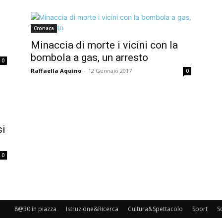
Cronaca
Minaccia di morte i vicini con la
bombola a gas, un arresto
0
Raffaella Aquino
-
12 Gennaio 2017
0
si
0
8@30 in piazza
Istruzione&Ricerca
Cultura&Spettacolo
Sport
S