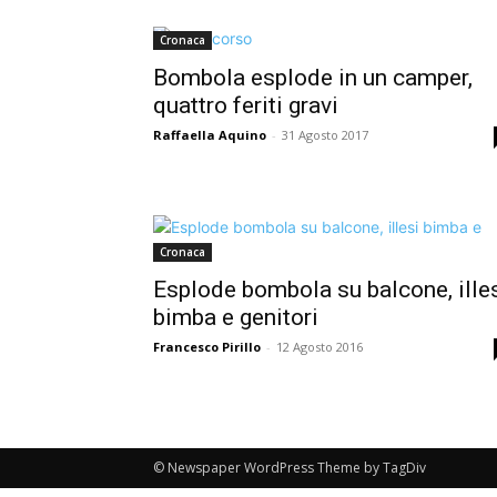
Cronaca
Bombola esplode in un camper,
quattro feriti gravi
Raffaella Aquino
-
31 Agosto 2017
Cronaca
Esplode bombola su balcone, ille
bimba e genitori
Francesco Pirillo
-
12 Agosto 2016
© Newspaper WordPress Theme by TagDiv