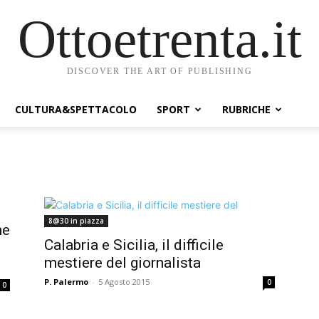
Ottoetrenta.it
DISCOVER THE ART OF PUBLISHING
CULTURA&SPETTACOLO
SPORT
RUBRICHE
8@30 in piazza
ne
Calabria e Sicilia, il difficile
mestiere del giornalista
P. Palermo
-
5 Agosto 2015
0
0