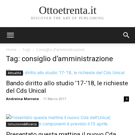
Ottoetrenta.it
DISCOVER THE ART OF PUBLISHING
Home
Tags
Consiglio d’amministrazione
Tag: consiglio d’amministrazione
Attualità
Bando diritto allo studio ’17-’18, le richieste
del Cds Unical
Andreina Morrone
-
11 Marzo 2017
0
Istruzione&Ricerca
Presentato questa mattina il nuovo Cda