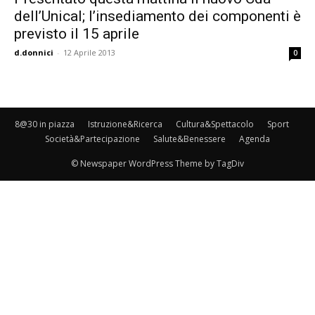
dell’Unical; l’insediamento dei componenti è
previsto il 15 aprile
d.donnici
-
12 Aprile 2013
0
8@30 in piazza
Istruzione&Ricerca
Cultura&Spettacolo
Sport
Società&Partecipazione
Salute&Benessere
Agenda
© Newspaper WordPress Theme by TagDiv