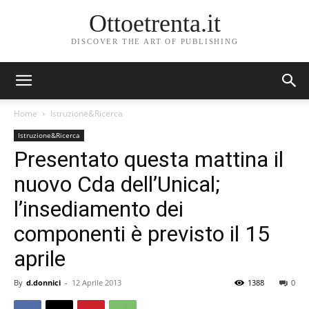
Ottoetrenta.it
DISCOVER THE ART OF PUBLISHING
Home
Istruzione&Ricerca
Istruzione&Ricerca
Presentato questa mattina il
nuovo Cda dell’Unical;
l’insediamento dei
componenti è previsto il 15
aprile
By
d.donnici
-
12 Aprile 2013
1388
0