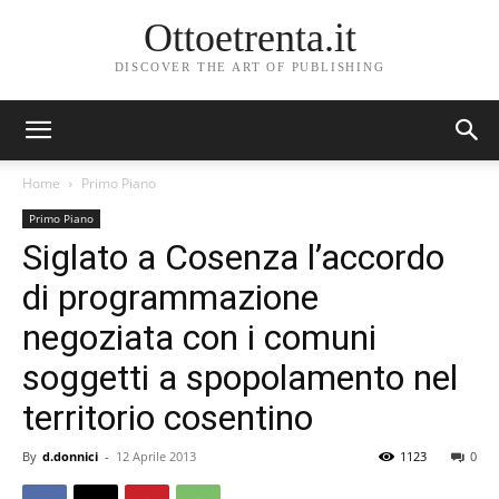
Ottoetrenta.it
DISCOVER THE ART OF PUBLISHING
Home
Primo Piano
Primo Piano
Siglato a Cosenza l’accordo
di programmazione
negoziata con i comuni
soggetti a spopolamento nel
territorio cosentino
By
d.donnici
-
12 Aprile 2013
1123
0