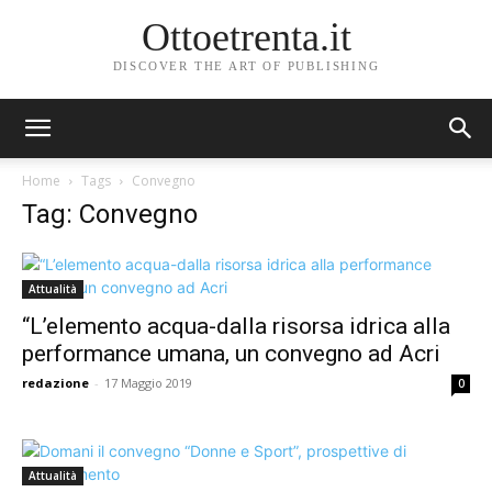
Ottoetrenta.it
DISCOVER THE ART OF PUBLISHING
Home
Tags
Convegno
Tag: Convegno
Attualità
“L’elemento acqua-dalla risorsa idrica alla
performance umana, un convegno ad Acri
redazione
-
17 Maggio 2019
0
Attualità