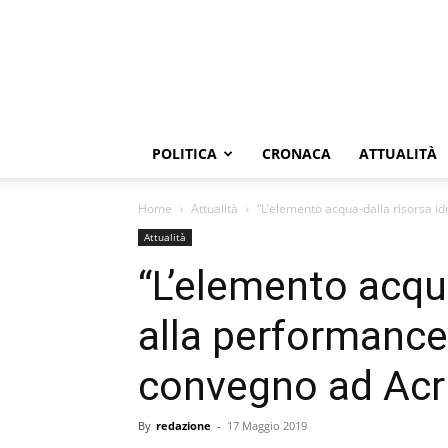
POLITICA
CRONACA
ATTUALITÀ
Home
Attualità
“L’elemento acqua-dalla risorsa i
Attualità
“L’elemento acqua
alla performanc
convegno ad Acr
By
redazione
-
17 Maggio 2019