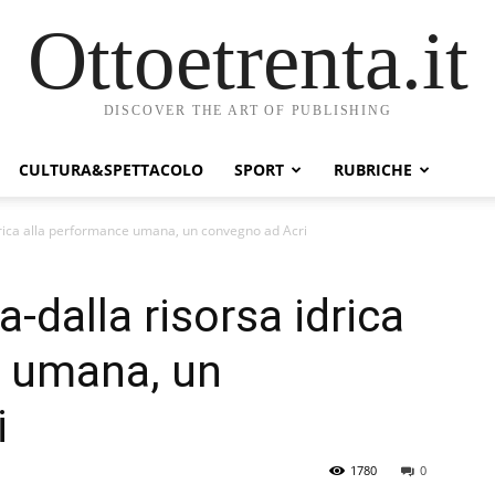
Ottoetrenta.it
DISCOVER THE ART OF PUBLISHING
CULTURA&SPETTACOLO
SPORT
RUBRICHE
drica alla performance umana, un convegno ad Acri
-dalla risorsa idrica
e umana, un
i
1780
0