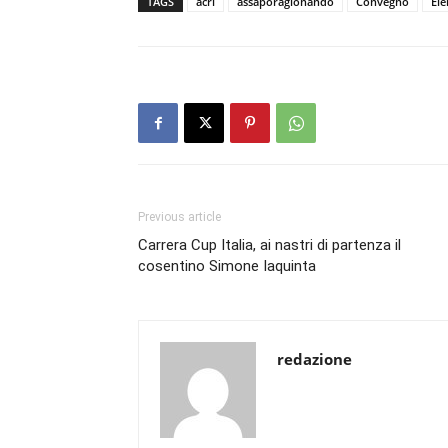
TAGS
acri
assaporagionando
Convegno
El
Previous article
Carrera Cup Italia, ai nastri di partenza il
cosentino Simone Iaquinta
redazione