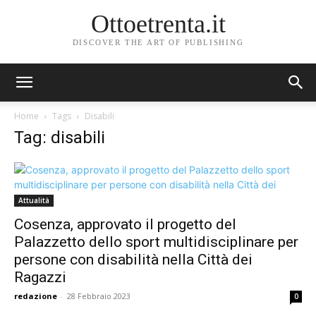
Ottoetrenta.it
DISCOVER THE ART OF PUBLISHING
Home
Tags
Disabili
Tag: disabili
Attualità
Cosenza, approvato il progetto del
Palazzetto dello sport multidisciplinare per
persone con disabilità nella Città dei
Ragazzi
redazione
-
28 Febbraio 2023
0