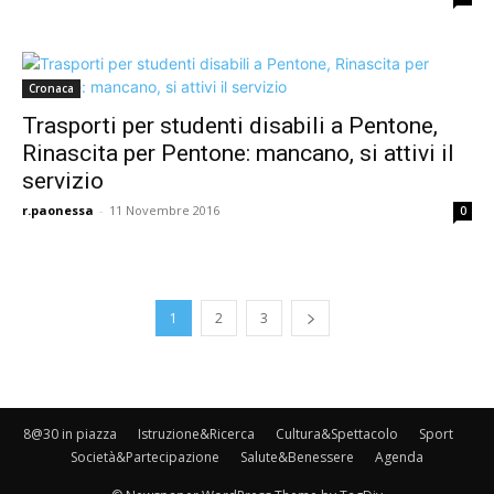
Cronaca
Trasporti per studenti disabili a Pentone,
Rinascita per Pentone: mancano, si attivi il
servizio
r.paonessa
-
11 Novembre 2016
0
1
2
3
8@30 in piazza
Istruzione&Ricerca
Cultura&Spettacolo
Sport
Società&Partecipazione
Salute&Benessere
Agenda