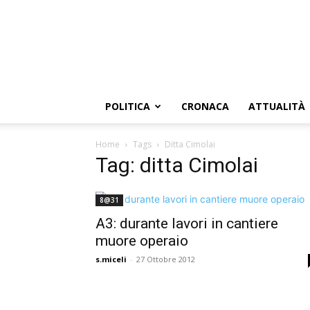
POLITICA
CRONACA
ATTUALITÀ
Home
Tags
Ditta Cimolai
Tag: ditta Cimolai
8@31
A3: durante lavori in cantiere
muore operaio
s.miceli
-
27 Ottobre 2012