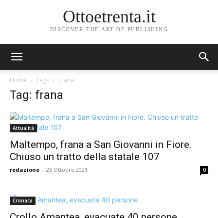
Ottoetrenta.it
DISCOVER THE ART OF PUBLISHING
Home
Tags
Frana
Tag: frana
Attualità
Maltempo, frana a San Giovanni in Fiore.
Chiuso un tratto della statale 107
redazione
-
26 Ottobre 2021
0
Cronaca
Crollo Amantea, evacuate 40 persone