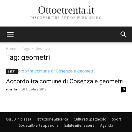
Ottoetrenta.it
DISCOVER THE ART OF PUBLISHING
Home
Tags
Geometri
Tag: geometri
8@31
Accordo tra comune di Cosenza e geometri
v.raffa
-
30 Ottobre 2012
0
8@30 in piazza
Istruzione&Ricerca
Cultura&Spettacolo
Sport
Società&Partecipazione
Salute&Benessere
Agenda