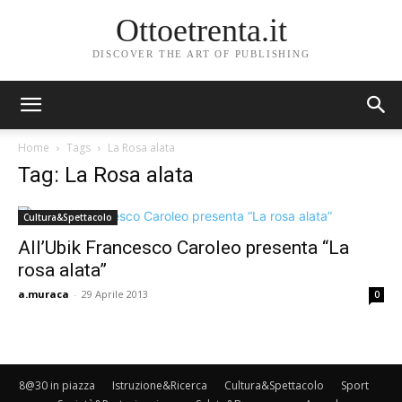
Ottoetrenta.it
DISCOVER THE ART OF PUBLISHING
Home
Tags
La Rosa alata
Tag: La Rosa alata
Cultura&Spettacolo
All’Ubik Francesco Caroleo presenta “La
rosa alata”
a.muraca
-
29 Aprile 2013
0
8@30 in piazza
Istruzione&Ricerca
Cultura&Spettacolo
Sport