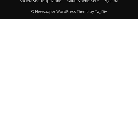
Società&Partecipazione
Salute&Benessere
Agenda
© Newspaper WordPress Theme by TagDiv