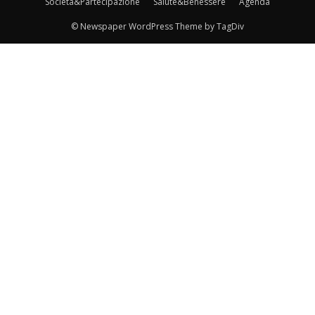
Società&Partecipazione
Salute&Benessere
Agenda
© Newspaper WordPress Theme by TagDiv