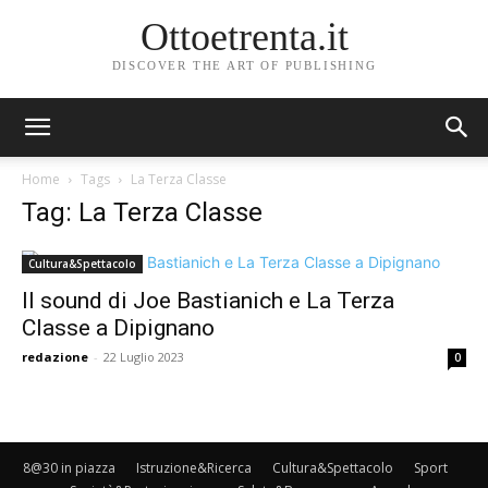
Ottoetrenta.it
DISCOVER THE ART OF PUBLISHING
Home
Tags
La Terza Classe
Tag: La Terza Classe
Cultura&Spettacolo
Il sound di Joe Bastianich e La Terza
Classe a Dipignano
redazione
-
22 Luglio 2023
0
8@30 in piazza
Istruzione&Ricerca
Cultura&Spettacolo
Sport