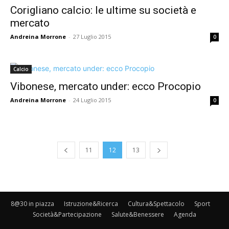
Corigliano calcio: le ultime su società e
mercato
Andreina Morrone
-
27 Luglio 2015
0
Calcio
Vibonese, mercato under: ecco Procopio
Andreina Morrone
-
24 Luglio 2015
0
11
12
13
8@30 in piazza
Istruzione&Ricerca
Cultura&Spettacolo
Sport
Società&Partecipazione
Salute&Benessere
Agenda