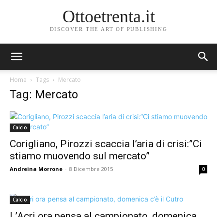
Ottoetrenta.it
DISCOVER THE ART OF PUBLISHING
Home
Tags
Mercato
Tag: Mercato
Calcio
Corigliano, Pirozzi scaccia l’aria di crisi:”Ci
stiamo muovendo sul mercato”
Andreina Morrone
-
8 Dicembre 2015
0
Calcio
L’Acri ora pensa al campionato, domenica