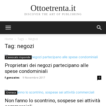
Ottoetrenta.it
DISCOVER THE ART OF PUBLISHING
Home
Tags
Negozi
Tag: negozi
L'avvocato risponde
Proprietari dei negozi partecipano alle
spese condominiali
f.gonzales
-
9 Novembre 2017
0
Cronaca
Non fanno lo scontrino, sospese sei attività