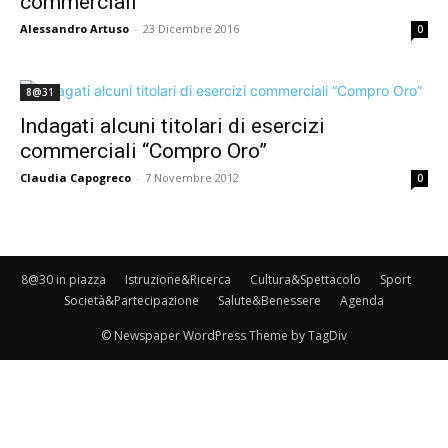
commerciali
Alessandro Artuso
-
23 Dicembre 2016
0
8@31
Indagati alcuni titolari di esercizi
commerciali “Compro Oro”
Claudia Capogreco
-
7 Novembre 2012
0
8@30 in piazza
Istruzione&Ricerca
Cultura&Spettacolo
Sport
Società&Partecipazione
Salute&Benessere
Agenda
© Newspaper WordPress Theme by TagDiv