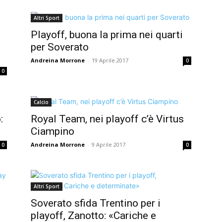
Altri Sport
Playoff, buona la prima nei quarti
per Soverato
Andreina Morrone
-
19 Aprile 2017
0
0
Calcio
:
Royal Team, nei playoff c’è Virtus
Ciampino
Andreina Morrone
-
9 Aprile 2017
0
0
Altri Sport
Soverato sfida Trentino per i
playoff, Zanotto: «Cariche e