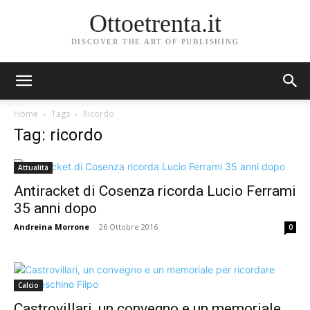
Ottoetrenta.it
DISCOVER THE ART OF PUBLISHING
Home
Tags
Ricordo
Tag: ricordo
Attualità
Antiracket di Cosenza ricorda Lucio Ferrami
35 anni dopo
Andreina Morrone
-
26 Ottobre 2016
0
Calcio
Castrovillari, un convegno e un memoriale