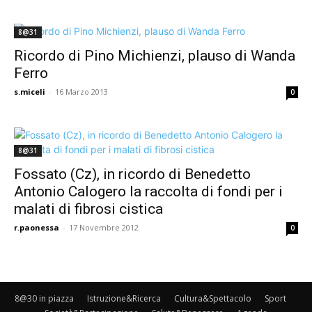
8@31
Ricordo di Pino Michienzi, plauso di Wanda
Ferro
s.miceli
-
16 Marzo 2013
0
8@31
Fossato (Cz), in ricordo di Benedetto
Antonio Calogero la raccolta di fondi per i
malati di fibrosi cistica
r.paonessa
-
17 Novembre 2012
0
8@30 in piazza
Istruzione&Ricerca
Cultura&Spettacolo
Sport