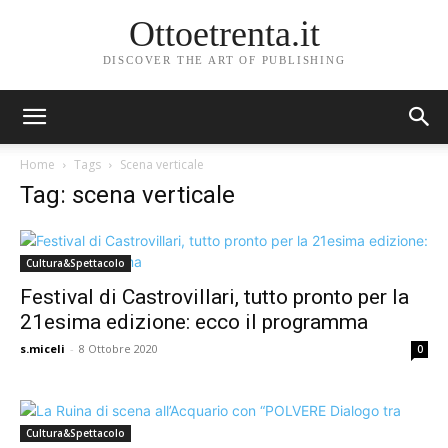
Ottoetrenta.it
DISCOVER THE ART OF PUBLISHING
Home
Tags
Scena verticale
Tag: scena verticale
Cultura&Spettacolo
Festival di Castrovillari, tutto pronto per la
21esima edizione: ecco il programma
s.miceli
-
8 Ottobre 2020
0
Cultura&Spettacolo