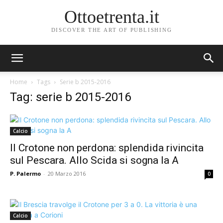
Ottoetrenta.it
DISCOVER THE ART OF PUBLISHING
Home
Tags
Serie b 2015-2016
Tag: serie b 2015-2016
Calcio
Il Crotone non perdona: splendida rivincita
sul Pescara. Allo Scida si sogna la A
P. Palermo
-
20 Marzo 2016
0
Calcio