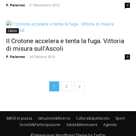
P. Palermo
-
21 Novembre 2015
0
Calcio
Il Crotone accelera e tenta la fuga. Vittoria
di misura sull’Ascoli
P. Palermo
-
24 Ottobre 2015
0
1
2
8@30 in piazza
Istruzione&Ricerca
Cultura&Spettacolo
Sport
Società&Partecipazione
Salute&Benessere
Agenda
© Newspaper WordPress Theme by TagDiv