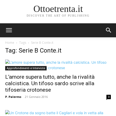
Ottoetrenta.it
DISCOVER THE ART OF PUBLISHING
Home
Tags
Serie B Conte.it
Tag: Serie B Conte.it
Approfondimenti e Interviste
L’amore supera tutto, anche la rivalità
calcistica. Un tifoso sardo scrive alla
tifoseria crotonese
P. Palermo
-
21 Gennaio 2016
0