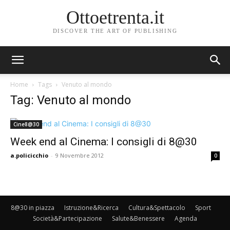
Ottoetrenta.it
DISCOVER THE ART OF PUBLISHING
Home
Tags
Venuto al mondo
Tag: Venuto al mondo
Cine8@30
Week end al Cinema: I consigli di 8@30
a.policicchio
-
9 Novembre 2012
0
8@30 in piazza
Istruzione&Ricerca
Cultura&Spettacolo
Sport
Società&Partecipazione
Salute&Benessere
Agenda