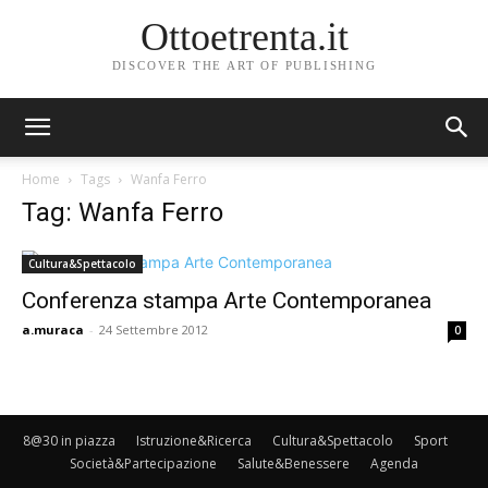
Ottoetrenta.it
DISCOVER THE ART OF PUBLISHING
Home
Tags
Wanfa Ferro
Tag: Wanfa Ferro
Cultura&Spettacolo
Conferenza stampa Arte Contemporanea
a.muraca
-
24 Settembre 2012
0
8@30 in piazza
Istruzione&Ricerca
Cultura&Spettacolo
Sport
Società&Partecipazione
Salute&Benessere
Agenda