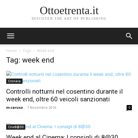
Ottoetrenta.it
DISCOVER THE ART OF PUBLISHING
Home
Tags
Week end
Tag: week end
Cronaca
Controlli notturni nel cosentino durante il
week end, oltre 60 veicoli sanzionati
m.caruso
-
7 Novembre 2016
0
Cine8@30
Week end al Cinema: I consigli di 8@30