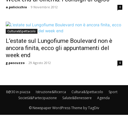
a.policicchio
-
9 Novembre 2012
0
Cultura&Spettacolo
L’estate sul Lungofiume Boulevard non è
ancora finita, ecco gli appuntamenti del
week end
g.pascuzzo
-
29 Agosto 2012
0
8@30 in piazza
Istruzione&Ricerca
Cultura&Spettacolo
Sport
Società&Partecipazione
Salute&Benessere
Agenda
© Newspaper WordPress Theme by TagDiv