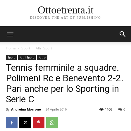
Ottoetrenta.it
DISCOVER THE ART OF PUBLISHING
Home
Sport
Altri Sport
Sport
Altri Sport
Altro
Tennis femminile a squadre.
Polimeni Rc e Benevento 2-2.
Pari anche per lo Sporting in
Serie C
By
Andreina Morrone
-
24 Aprile 2016
1106
0